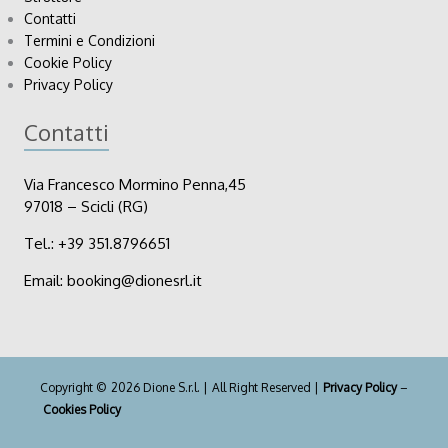
Contatti
Termini e Condizioni
Cookie Policy
Privacy Policy
Contatti
Via Francesco Mormino Penna,45
97018 – Scicli (RG)
Tel.:
+39
351.8796651
Email:
booking@dionesrl.it
Copyright © 2026 Dione S.r.l. | All Right Reserved |
Privacy Policy
–
Cookies Policy