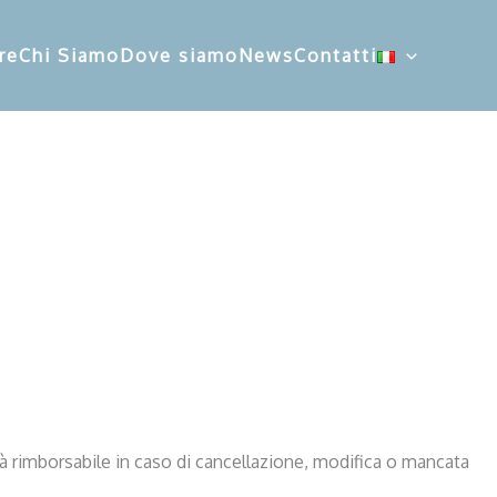
re
Chi Siamo
Dove siamo
News
Contatti
à rimborsabile in caso di cancellazione, modifica o mancata