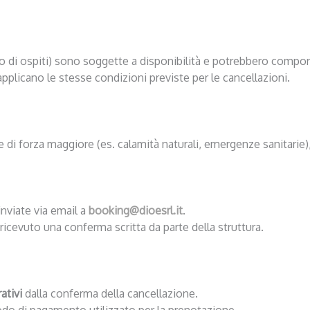
 di ospiti) sono soggette a disponibilità e potrebbero comport
applicano le stesse condizioni previste per le cancellazioni.
e di forza maggiore (es. calamità naturali, emergenze sanitarie),
nviate via email a
booking@dioesrl.it
.
ricevuto una conferma scritta da parte della struttura.
ativi
dalla conferma della cancellazione.
todo di pagamento utilizzato per la prenotazione.