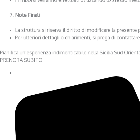
Note Finali
La struttura si riserva il diritto di modificare la prese
Per ulteriori dettagli o chiarimenti, si prega di contattar
Pianifica un’esperienza indimenticabile nella Sicilia Sud Orienta
PRENOTA SUBITO