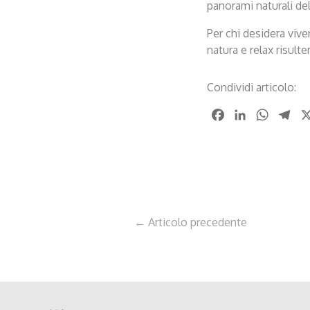
panorami naturali del
Per chi desidera vive
natura e relax risult
Condividi articolo:
F
L
W
T
a
i
h
e
c
n
a
l
e
k
t
e
b
e
s
g
o
d
A
r
o
I
p
a
←
Articolo precedente
k
n
p
m