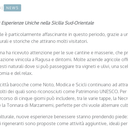
4
|
NEWS
: Esperienze Uniche nella Sicilia Sud-Orientale
ale è particolarmente affascinante in questo periodo, grazie a 
urali e storiche che attirano molti visitatori.
na ha ricevuto attenzione per le sue cantine e masserie, che
azione vinicola a Ragusa e dintorni. Molte aziende agricole off
sti naturali dove si può passeggiare tra vigneti e ulivi, una scel
mia e del relax.
le città barocche come Noto, Modica e Scicli continuano ad attrar
molti dei quali sono riconosciuti come Patrimonio UNESCO. Per c
corso di cinque giorni può includere, tra le varie tappe, la Necro
e la Tonnara di Marzamemi, perfette per chi vuole alternare cul
culturale, nuove esperienze benessere stanno prendendo piede: 
i rigeneranti sono proposte come attività aggiuntive, ideali pe