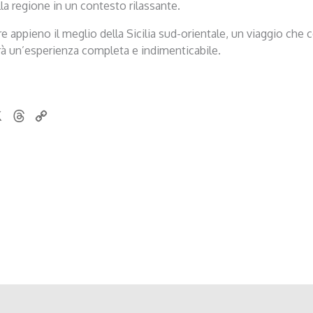
la regione in un contesto rilassante.
re appieno il meglio della Sicilia sud-orientale, un viaggio che 
erà un’esperienza completa e indimenticabile.
X
T
C
h
o
r
p
e
y
a
L
d
i
s
n
k