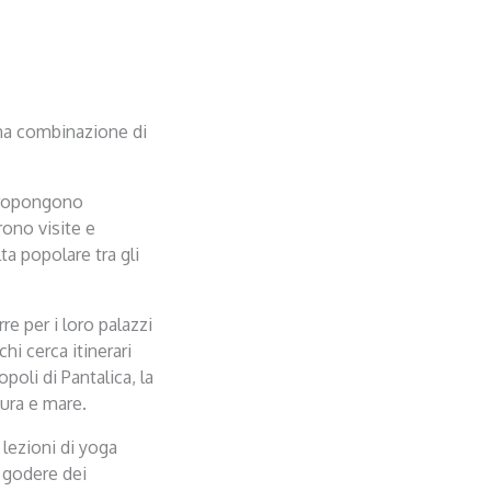
una combinazione di
 propongono
rono visite e
ta popolare tra gli
re per i loro palazzi
hi cerca itinerari
poli di Pantalica, la
tura e mare.
lezioni di yoga
r godere dei