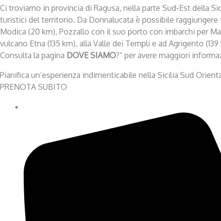
Ci troviamo in provincia di Ragusa, nella parte Sud-Est della Sic
turistici del territorio. Da Donnalucata è possibile raggiungere
Modica (20 km), Pozzallo con il suo porto con imbarchi per Mal
vulcano Etna (135 km), alla Valle dei Templi e ad Agrigento (139
Consulta la pagina
DOVE SIAMO
?” per avere maggiori informazi
Pianifica un’esperienza indimenticabile nella Sicilia Sud Orienta
PRENOTA SUBITO