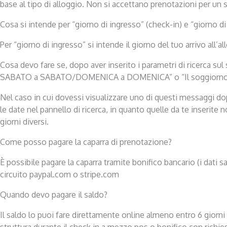
base al tipo di alloggio. Non si accettano prenotazioni per un 
Cosa si intende per “giorno di ingresso” (check-in) e “giorno di
Per “giorno di ingresso” si intende il giorno del tuo arrivo all’al
Cosa devo fare se, dopo aver inserito i parametri di ricerca s
SABATO a SABATO/DOMENICA a DOMENICA” o “Il soggiorno min
Nel caso in cui dovessi visualizzare uno di questi messaggi dop
le date nel pannello di ricerca, in quanto quelle da te inserite
giorni diversi.
Come posso pagare la caparra di prenotazione?
È possibile pagare la caparra tramite bonifico bancario (i dati
circuito paypal.com o stripe.com
Quando devo pagare il saldo?
Il saldo lo puoi fare direttamente online almeno entro 6 giorni
struttura durante il check in a mezzo pos o bonifico con richies