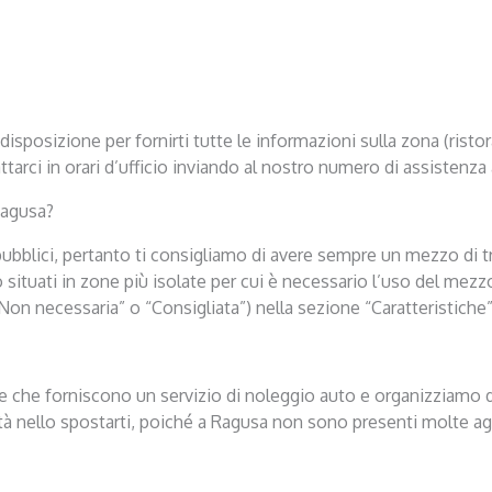
isposizione per fornirti tutte le informazioni sulla zona (ristoran
rci in orari d’ufficio inviando al nostro numero di assistenza 
Ragusa?
bblici, pertanto ti consigliamo di avere sempre un mezzo di tra
no situati in zone più isolate per cui è necessario l’uso del mez
Non necessaria” o “Consigliata”) nella sezione “Caratteristiche”
e che forniscono un servizio di noleggio auto e organizziamo dei
tà nello spostarti, poiché a Ragusa non sono presenti molte ag