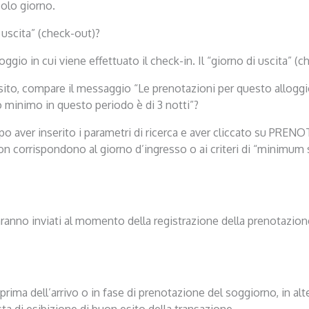
solo giorno.
 uscita” (check-out)?
loggio in cui viene effettuato il check-in. Il “giorno di uscita” (c
ul sito, compare il messaggio “Le prenotazioni per questo allog
imo in questo periodo è di 3 notti”?
o aver inserito i parametri di ricerca e aver cliccato su PRENO
 non corrispondono al giorno d’ingresso o ai criteri di “minimum
 saranno inviati al momento della registrazione della prenotazio
 prima dell’arrivo o in fase di prenotazione del soggiorno, in a
ta di esibizione di buon esito della transazione.