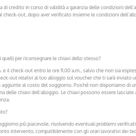
ta di credito in corso di validità a garanzia delle condizioni dell
al check-out, dopo aver verificato insieme le condizioni dell’all
 quelli per riconsegnare le chiavi dello stesso?
m. e il check-out entro le ore 11.00 a.m., salvo che non sia esp
heck-out relativi al tuo alloggio sul voucher che ti sarà inviato
 aggiunte al costo del soggiorno. Poiché non disponiamo di un
 delle chiavi dell’alloggio. Le chiavi possono essere lasciate 
enza.
nto?
oggiorno più piacevole, risolvendo eventuali problemi verificatis
to intervento, compatibilmente con gli orari lavorativi dei tecn