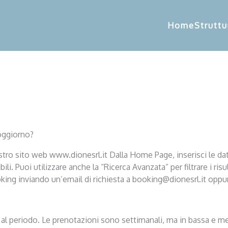
Home
Struttu
soggiorno?
 nostro sito web www.dionesrl.it Dalla Home Page, inserisci le dat
ili. Puoi utilizzare anche la “Ricerca Avanzata” per filtrare i risu
booking inviando un’email di richiesta a booking@dionesrl.it op
 e al periodo. Le prenotazioni sono settimanali, ma in bassa e m