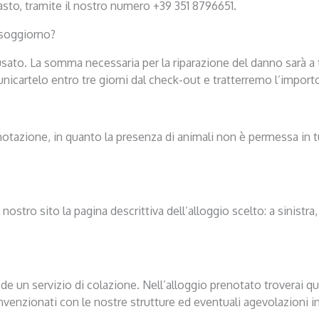
sto, tramite il nostro numero +39 351 8796651.
 soggiorno?
usato. La somma necessaria per la riparazione del danno sarà a 
artelo entro tre giorni dal check-out e tratterremo l’importo d
notazione, in quanto la presenza di animali non è permessa in t
l nostro sito la pagina descrittiva dell’alloggio scelto: a sinistr
de un servizio di colazione. Nell’alloggio prenotato troverai q
venzionati con le nostre strutture ed eventuali agevolazioni i