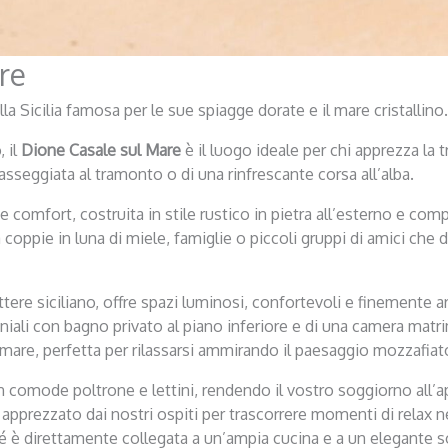
re
a Sicilia famosa per le sue spiagge dorate e il mare cristallino.
, il
Dione Casale sul Mare
è il luogo ideale per chi apprezza la t
asseggiata al tramonto o di una rinfrescante corsa all’alba.
e comfort, costruita in stile rustico in pietra all’esterno e com
 coppie in luna di miele, famiglie o piccoli gruppi di amici ch
ttere siciliano, offre spazi luminosi, confortevoli e finemente a
ali con bagno privato al piano inferiore e di una camera matr
 mare, perfetta per rilassarsi ammirando il paesaggio mozzafiat
con comode poltrone e lettini, rendendo il vostro soggiorno all
pprezzato dai nostri ospiti per trascorrere momenti di relax ne
é è direttamente collegata a un’ampia cucina e a un elegante 