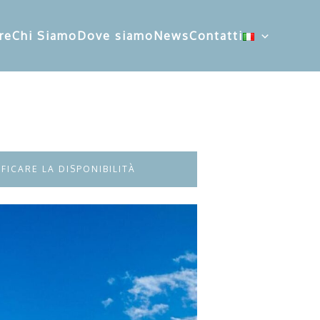
re
Chi Siamo
Dove siamo
News
Contatti