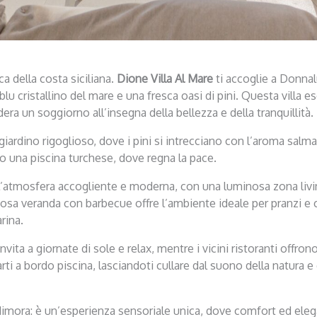
a della costa siciliana.
Dione Villa Al Mare
ti accoglie a Donnal
lu cristallino del mare e una fresca oasi di pini. Questa villa es
idera un soggiorno all’insegna della bellezza e della tranquillità.
un giardino rigoglioso, dove i pini si intrecciano con l’aroma sal
rso una piscina turchese, dove regna la pace.
 dall’atmosfera accogliente e moderna, con una luminosa zona li
sa veranda con barbecue offre l’ambiente ideale per pranzi e 
rina.
 invita a giornate di sole e relax, mentre i vicini ristoranti offr
sarti a bordo piscina, lasciandoti cullare dal suono della natura
imora: è un’esperienza sensoriale unica, dove comfort ed elega